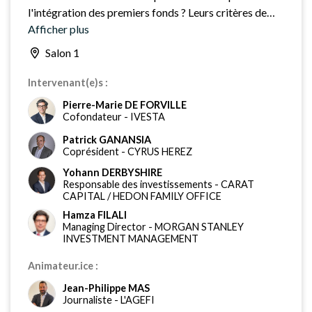
l'intégration des premiers fonds ? Leurs critères de
sélection ont-ils évolué ?
Afficher plus
Salon 1
Intervenant(e)s :
Pierre-Marie DE FORVILLE
Cofondateur
-
IVESTA
Patrick GANANSIA
Coprésident
-
CYRUS HEREZ
Yohann DERBYSHIRE
Responsable des investissements
-
CARAT
CAPITAL / HEDON FAMILY OFFICE
Hamza FILALI
Managing Director
-
MORGAN STANLEY
INVESTMENT MANAGEMENT
Animateur.ice :
Jean-Philippe MAS
Journaliste
-
L'AGEFI