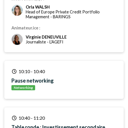
Orla WALSH
Head of Europe Private Credit Portfolio
Management
-
BARINGS
Animateur.ice :
Virginie DENEUVILLE
Journaliste
-
L'AGEFI
10:10
-
10:40
Pause networking
Networking
10:40
-
11:20
Table ronde : Investissement secondaire