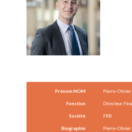
Prénom NOM
Pierre-Olivie
Fonction
Directeur Fina
Société
FRR
Biographie
Pierre-Olivier