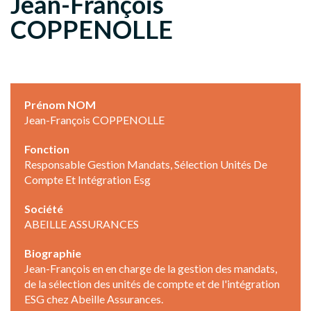
Jean-François
COPPENOLLE
Prénom NOM
Jean-François COPPENOLLE
Fonction
Responsable Gestion Mandats, Sélection Unités De
Compte Et Intégration Esg
Société
ABEILLE ASSURANCES
Biographie
Jean-François en en charge de la gestion des mandats,
de la sélection des unités de compte et de l'intégration
ESG chez Abeille Assurances.