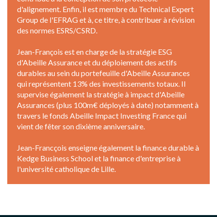
d'alignement. Enfin, il est membre du Technical Expert
Group de l'EFRAG et à, ce titre, à contribuer à révision
des normes ESRS/CSRD.
Jean-François est en charge de la stratégie ESG
d'Abeille Assurance et du déploiement des actifs
durables au sein du portefeuille d'Abeille Assurances
qui représentent 13% des investissements totaux. Il
supervise également la stratégie à impact d'Abeille
Assurances (plus 100m€ déployés à date) notamment à
travers le fonds Abeille Impact Investing France qui
vient de fêter son dixième anniversaire.
Jean-Francçois enseigne également la finance durable à
Kedge Business School et la finance d'entreprise à
l'université catholique de Lille.